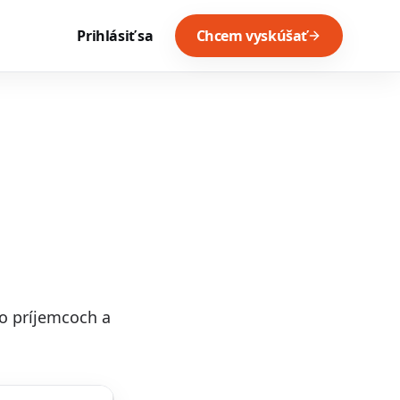
Prihlásiť sa
Chcem vyskúšať
 o príjemcoch a