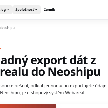
Blog
Spoločnosť
Cenník
 Neoshipu
Y
dný export dát z
realu do Neoshipu
source riešení, odkiaľ jednoducho exportujete údaje
 Neoshipu, je e-shopový systém Webareal.