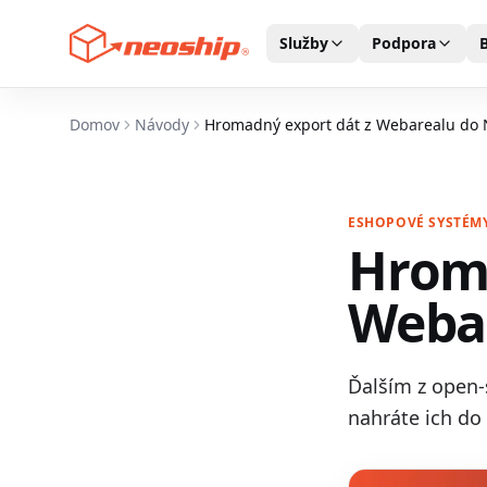
Služby
Podpora
Domov
Návody
Hromadný export dát z Webarealu do
ESHOPOVÉ SYSTÉM
Hroma
Weba
Ďalším z open-
nahráte ich do