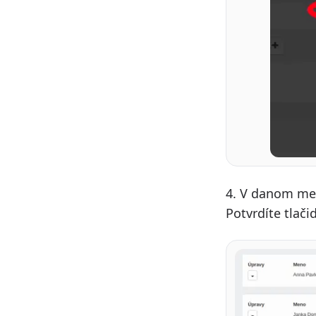
4. V danom med
Potvrdíte tlač