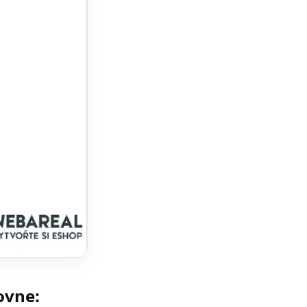
ovne: