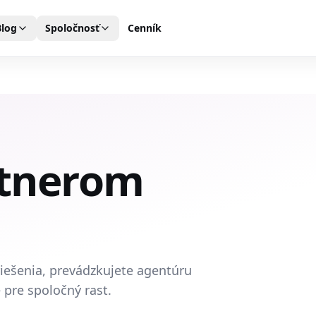
Blog
Spoločnosť
Cenník
rtnerom
riešenia, prevádzkujete agentúru
pre spoločný rast.