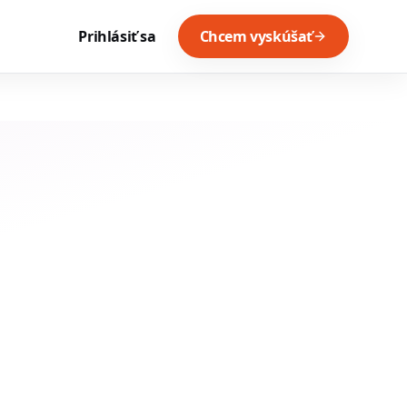
Prihlásiť sa
Chcem vyskúšať