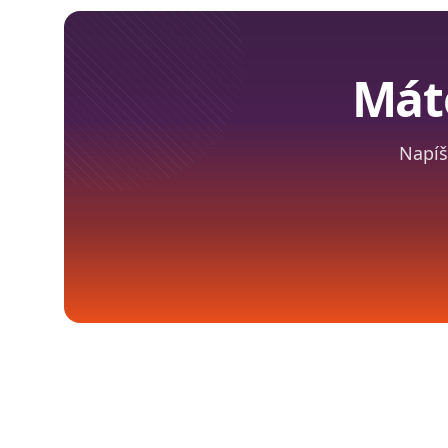
Mát
Napíš