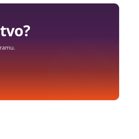
tvo?
gramu.