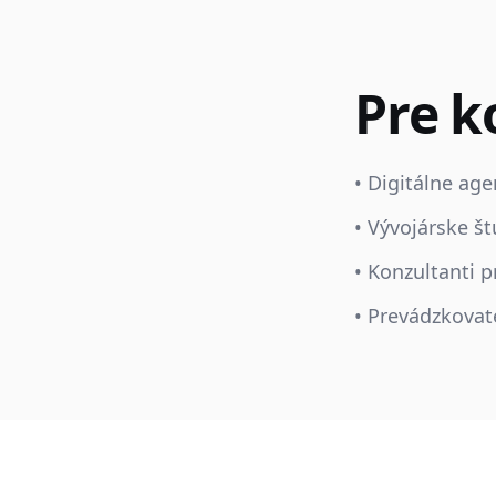
Pre k
• Digitálne age
• Vývojárske š
• Konzultanti 
• Prevádzkovat