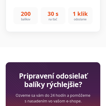
200
30 s
1 klik
balíkov
na tlač
odoslanie
Pripravení odosielať
balíky rýchlejšie?
Ozveme sa vám do 24 hodín a pomôžeme
s nasadením vo vašom e-shope.