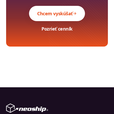
Chcem vyskúšať
Pozrieť cenník